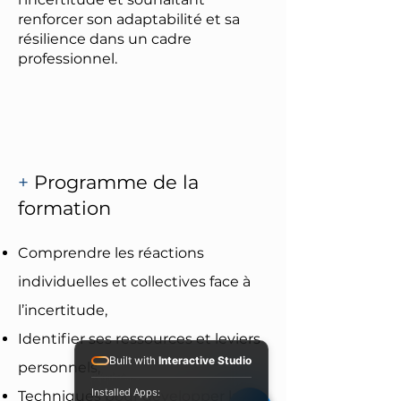
renforcer son adaptabilité et sa
résilience dans un cadre
professionnel.
+
Programme de la
formation
Comprendre les réactions
individuelles et collectives face à
l’incertitude,
Identifier ses ressources et leviers
Built with
Interactive Studio
personnels,
Installed Apps:
Techniques pour développer la