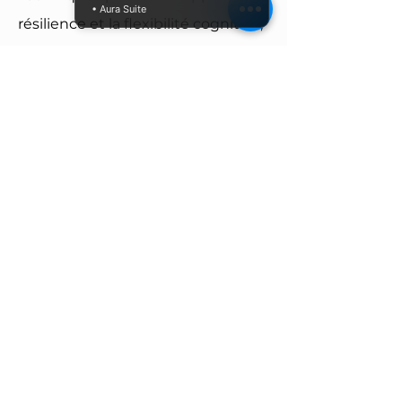
• Aura Suite
résilience et la flexibilité cognitive,
Mises en situation et élaboration
d’un plan d’action personnel.
+
Modalités pratiques
Durée :
1 jour (7 heures)
Format :
Présentiel ou distanciel
Public :
Managers, collaborateurs,
équipes
Prérequis :
Être confronté à des
situations d’incertitude ou
de changement dans son